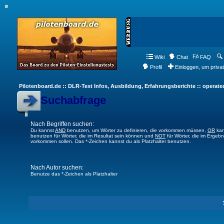
Wiki
Chat
FAQ
Profil
Einloggen, um priva
Pilotenboard.de :: DLR-Test Infos, Ausbildung, Erfahrungsberichte :: operate
Suchabfrage
Nach Begriffen suchen:
Du kannst
AND
benutzen, um Wörter zu definieren, die vorkommen müssen,
OR
kan
benutzen für Wörter, die im Resultat sein können und
NOT
für Wörter, die im Ergebn
vorkommen sollen. Das *-Zeichen kannst du als Platzhalter benutzen.
Nach Autor suchen:
Benutze das *-Zeichen als Platzhalter