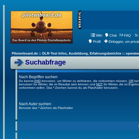
Wiki
Chat
FAQ
Profil
Einloggen, um priva
Pilotenboard.de :: DLR-Test Infos, Ausbildung, Erfahrungsberichte :: operate
Suchabfrage
Nach Begriffen suchen:
Du kannst
AND
benutzen, um Wörter zu definieren, die vorkommen müssen,
OR
kan
benutzen für Wörter, die im Resultat sein können und
NOT
für Wörter, die im Ergebn
vorkommen sollen. Das *-Zeichen kannst du als Platzhalter benutzen.
Nach Autor suchen:
Benutze das *-Zeichen als Platzhalter