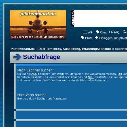
Wiki
Chat
FAQ
Profil
Einloggen, um priva
Pilotenboard.de :: DLR-Test Infos, Ausbildung, Erfahrungsberichte :: operate
Suchabfrage
Nach Begriffen suchen:
Du kannst
AND
benutzen, um Wörter zu definieren, die vorkommen müssen,
OR
kan
benutzen für Wörter, die im Resultat sein können und
NOT
für Wörter, die im Ergebn
vorkommen sollen. Das *-Zeichen kannst du als Platzhalter benutzen.
Nach Autor suchen:
Benutze das *-Zeichen als Platzhalter