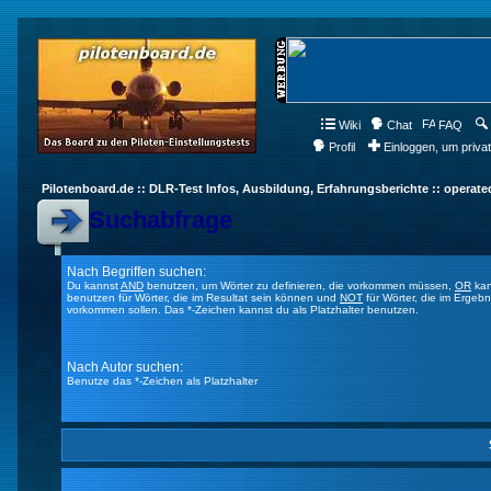
Wiki
Chat
FAQ
Profil
Einloggen, um priva
Pilotenboard.de :: DLR-Test Infos, Ausbildung, Erfahrungsberichte :: operate
Suchabfrage
Nach Begriffen suchen:
Du kannst
AND
benutzen, um Wörter zu definieren, die vorkommen müssen,
OR
kan
benutzen für Wörter, die im Resultat sein können und
NOT
für Wörter, die im Ergebn
vorkommen sollen. Das *-Zeichen kannst du als Platzhalter benutzen.
Nach Autor suchen:
Benutze das *-Zeichen als Platzhalter