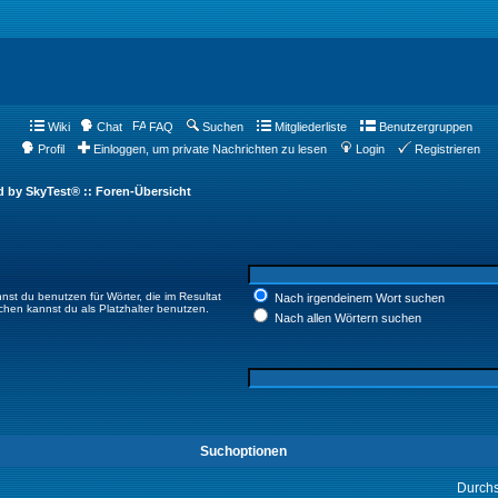
Wiki
Chat
FAQ
Suchen
Mitgliederliste
Benutzergruppen
Profil
Einloggen, um private Nachrichten zu lesen
Login
Registrieren
d by SkyTest® :: Foren-Übersicht
nst du benutzen für Wörter, die im Resultat
Nach irgendeinem Wort suchen
ichen kannst du als Platzhalter benutzen.
Nach allen Wörtern suchen
Suchoptionen
Durch