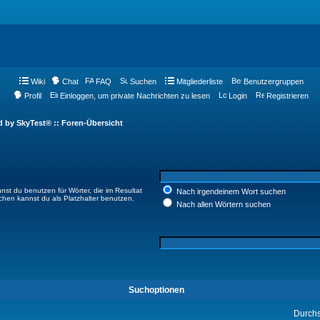
Wiki
Chat
FAQ
Suchen
Mitgliederliste
Benutzergruppen
Profil
Einloggen, um private Nachrichten zu lesen
Login
Registrieren
d by SkyTest® :: Foren-Übersicht
nst du benutzen für Wörter, die im Resultat
Nach irgendeinem Wort suchen
ichen kannst du als Platzhalter benutzen.
Nach allen Wörtern suchen
Suchoptionen
Durch