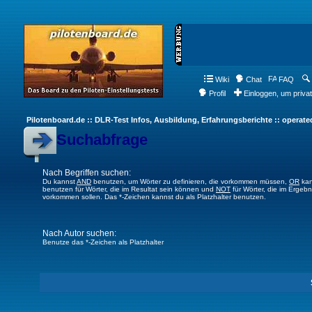
Wiki
Chat
FAQ
Profil
Einloggen, um priva
Pilotenboard.de :: DLR-Test Infos, Ausbildung, Erfahrungsberichte :: operate
Suchabfrage
Nach Begriffen suchen:
Du kannst
AND
benutzen, um Wörter zu definieren, die vorkommen müssen,
OR
kan
benutzen für Wörter, die im Resultat sein können und
NOT
für Wörter, die im Ergebn
vorkommen sollen. Das *-Zeichen kannst du als Platzhalter benutzen.
Nach Autor suchen:
Benutze das *-Zeichen als Platzhalter