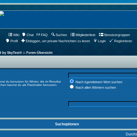
Wiki
Chat
FAQ
Suchen
Mitgliederliste
Benutzergruppen
Profil
Einloggen, um private Nachrichten zu lesen
Login
Registrieren
d by SkyTest® :: Foren-Übersicht
nst du benutzen für Wörter, die im Resultat
Nach irgendeinem Wort suchen
ichen kannst du als Platzhalter benutzen.
Nach allen Wörtern suchen
Suchoptionen
Durch