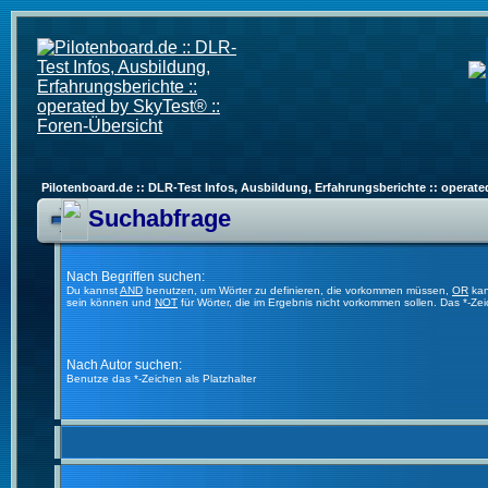
Pilotenboard.de :: DLR-Test Infos, Ausbildung, Erfahrungsberichte :: operate
Suchabfrage
Nach Begriffen suchen:
Du kannst
AND
benutzen, um Wörter zu definieren, die vorkommen müssen,
OR
kan
sein können und
NOT
für Wörter, die im Ergebnis nicht vorkommen sollen. Das *-Ze
Nach Autor suchen:
Benutze das *-Zeichen als Platzhalter