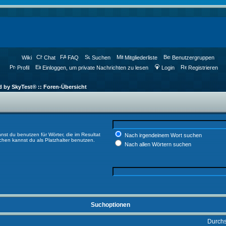
Wiki
Chat
FAQ
Suchen
Mitgliederliste
Benutzergruppen
Profil
Einloggen, um private Nachrichten zu lesen
Login
Registrieren
d by SkyTest® :: Foren-Übersicht
nst du benutzen für Wörter, die im Resultat
Nach irgendeinem Wort suchen
ichen kannst du als Platzhalter benutzen.
Nach allen Wörtern suchen
Suchoptionen
Durch