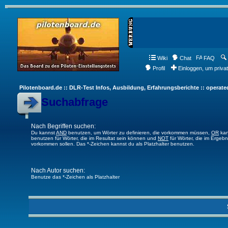
Wiki
Chat
FAQ
Profil
Einloggen, um priva
Pilotenboard.de :: DLR-Test Infos, Ausbildung, Erfahrungsberichte :: operate
Suchabfrage
Nach Begriffen suchen:
Du kannst
AND
benutzen, um Wörter zu definieren, die vorkommen müssen,
OR
kan
benutzen für Wörter, die im Resultat sein können und
NOT
für Wörter, die im Ergebn
vorkommen sollen. Das *-Zeichen kannst du als Platzhalter benutzen.
Nach Autor suchen:
Benutze das *-Zeichen als Platzhalter