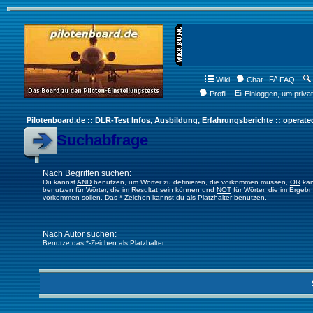
Wiki
Chat
FAQ
Profil
Einloggen, um priva
Pilotenboard.de :: DLR-Test Infos, Ausbildung, Erfahrungsberichte :: operate
Suchabfrage
Nach Begriffen suchen:
Du kannst
AND
benutzen, um Wörter zu definieren, die vorkommen müssen,
OR
kan
benutzen für Wörter, die im Resultat sein können und
NOT
für Wörter, die im Ergebn
vorkommen sollen. Das *-Zeichen kannst du als Platzhalter benutzen.
Nach Autor suchen:
Benutze das *-Zeichen als Platzhalter