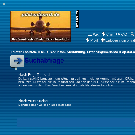
Wiki
Chat
FAQ
Profil
Einloggen, um priva
Pilotenboard.de :: DLR-Test Infos, Ausbildung, Erfahrungsberichte :: operate
Suchabfrage
Nach Begriffen suchen:
Du kannst
AND
benutzen, um Wörter zu definieren, die vorkommen müssen,
OR
kan
benutzen für Wörter, die im Resultat sein können und
NOT
für Wörter, die im Ergebn
vorkommen sollen. Das *-Zeichen kannst du als Platzhalter benutzen.
Nach Autor suchen:
Benutze das *-Zeichen als Platzhalter