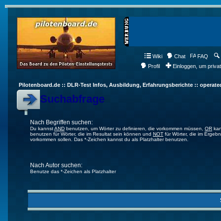
Wiki
Chat
FAQ
Profil
Einloggen, um priva
Pilotenboard.de :: DLR-Test Infos, Ausbildung, Erfahrungsberichte :: operate
Suchabfrage
Nach Begriffen suchen:
Du kannst
AND
benutzen, um Wörter zu definieren, die vorkommen müssen,
OR
kan
benutzen für Wörter, die im Resultat sein können und
NOT
für Wörter, die im Ergebn
vorkommen sollen. Das *-Zeichen kannst du als Platzhalter benutzen.
Nach Autor suchen:
Benutze das *-Zeichen als Platzhalter