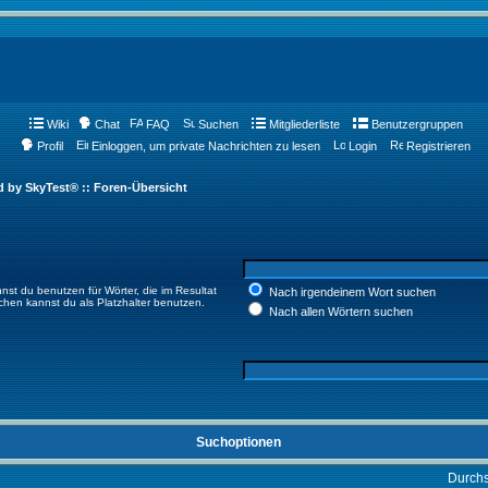
Wiki
Chat
FAQ
Suchen
Mitgliederliste
Benutzergruppen
Profil
Einloggen, um private Nachrichten zu lesen
Login
Registrieren
d by SkyTest® :: Foren-Übersicht
nst du benutzen für Wörter, die im Resultat
Nach irgendeinem Wort suchen
ichen kannst du als Platzhalter benutzen.
Nach allen Wörtern suchen
Suchoptionen
Durch