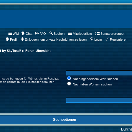
Wiki
Chat
FAQ
Suchen
Mitgliederliste
Benutzergruppen
Profil
Einloggen, um private Nachrichten zu lesen
Login
Registrieren
d by SkyTest® :: Foren-Übersicht
nst du benutzen für Wörter, die im Resultat
Nach irgendeinem Wort suchen
ichen kannst du als Platzhalter benutzen.
Nach allen Wörtern suchen
Suchoptionen
Durch