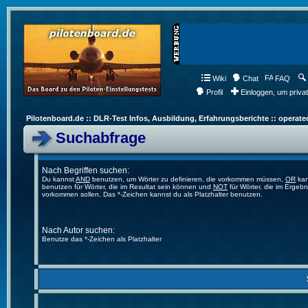
Wiki
Chat
FAQ
Profil
Einloggen, um priva
Pilotenboard.de :: DLR-Test Infos, Ausbildung, Erfahrungsberichte :: operate
Suchabfrage
Nach Begriffen suchen:
Du kannst
AND
benutzen, um Wörter zu definieren, die vorkommen müssen,
OR
kan
benutzen für Wörter, die im Resultat sein können und
NOT
für Wörter, die im Ergebn
vorkommen sollen. Das *-Zeichen kannst du als Platzhalter benutzen.
Nach Autor suchen:
Benutze das *-Zeichen als Platzhalter