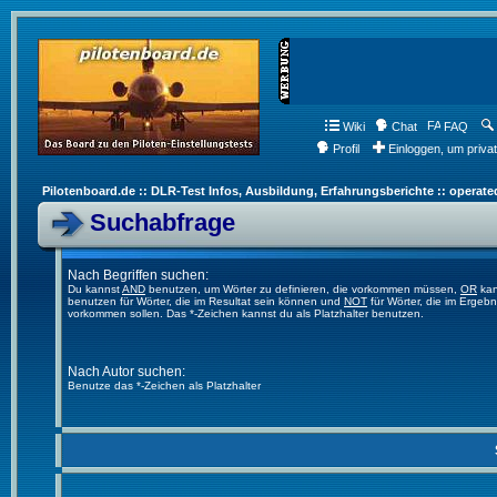
Wiki
Chat
FAQ
Profil
Einloggen, um priva
Pilotenboard.de :: DLR-Test Infos, Ausbildung, Erfahrungsberichte :: operate
Suchabfrage
Nach Begriffen suchen:
Du kannst
AND
benutzen, um Wörter zu definieren, die vorkommen müssen,
OR
kan
benutzen für Wörter, die im Resultat sein können und
NOT
für Wörter, die im Ergebn
vorkommen sollen. Das *-Zeichen kannst du als Platzhalter benutzen.
Nach Autor suchen:
Benutze das *-Zeichen als Platzhalter