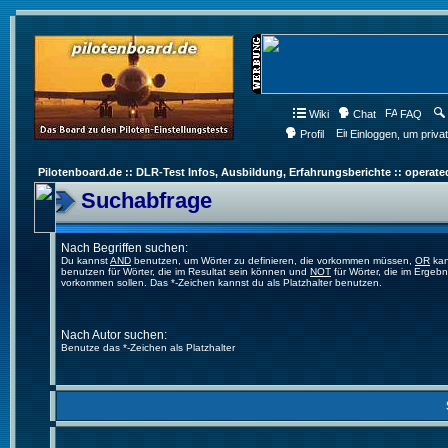
Wiki
Chat
FAQ
Profil
Einloggen, um priva
Pilotenboard.de :: DLR-Test Infos, Ausbildung, Erfahrungsberichte :: operate
Suchabfrage
Nach Begriffen suchen:
Du kannst
AND
benutzen, um Wörter zu definieren, die vorkommen müssen,
OR
kan
benutzen für Wörter, die im Resultat sein können und
NOT
für Wörter, die im Ergebn
vorkommen sollen. Das *-Zeichen kannst du als Platzhalter benutzen.
Nach Autor suchen:
Benutze das *-Zeichen als Platzhalter