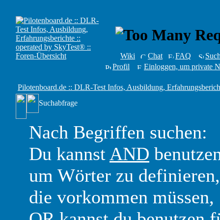
Wiki
Chat
FAQ
Suc
Profil
Einloggen, um private N
Pilotenboard.de :: DLR-Test Infos, Ausbildung, Erfahrungsberich
Suchabfrage
Nach Begriffen suchen:
Du kannst
AND
benutzen
um Wörter zu definieren,
die vorkommen müssen,
OR
kannst du benutzen f