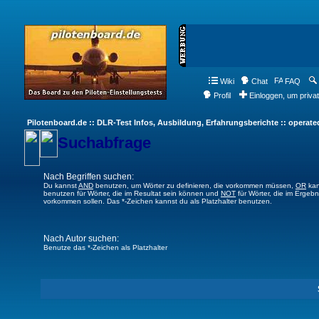
Wiki
Chat
FAQ
Profil
Einloggen, um priva
Pilotenboard.de :: DLR-Test Infos, Ausbildung, Erfahrungsberichte :: operate
Suchabfrage
Nach Begriffen suchen:
Du kannst
AND
benutzen, um Wörter zu definieren, die vorkommen müssen,
OR
kan
benutzen für Wörter, die im Resultat sein können und
NOT
für Wörter, die im Ergebn
vorkommen sollen. Das *-Zeichen kannst du als Platzhalter benutzen.
Nach Autor suchen:
Benutze das *-Zeichen als Platzhalter