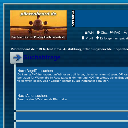
Wiki
Chat
FAQ
Profil
Einloggen, um priva
Pilotenboard.de :: DLR-Test Infos, Ausbildung, Erfahrungsberichte :: operate
Suchabfrage
Nach Begriffen suchen:
Du kannst
AND
benutzen, um Wörter zu definieren, die vorkommen müssen,
OR
kan
benutzen für Wörter, die im Resultat sein können und
NOT
für Wörter, die im Ergebn
vorkommen sollen. Das *-Zeichen kannst du als Platzhalter benutzen.
Nach Autor suchen:
Benutze das *-Zeichen als Platzhalter