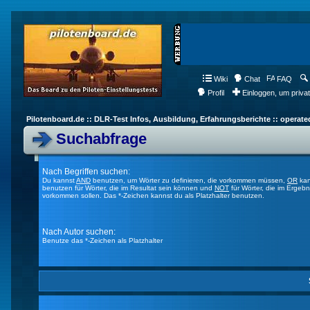
Wiki
Chat
FAQ
Profil
Einloggen, um priva
Pilotenboard.de :: DLR-Test Infos, Ausbildung, Erfahrungsberichte :: operate
Suchabfrage
Nach Begriffen suchen:
Du kannst
AND
benutzen, um Wörter zu definieren, die vorkommen müssen,
OR
kan
benutzen für Wörter, die im Resultat sein können und
NOT
für Wörter, die im Ergebn
vorkommen sollen. Das *-Zeichen kannst du als Platzhalter benutzen.
Nach Autor suchen:
Benutze das *-Zeichen als Platzhalter