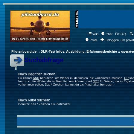
Wiki
Chat
FAQ
Profil
Einloggen, um priva
Pilotenboard.de :: DLR-Test Infos, Ausbildung, Erfahrungsberichte :: operate
Suchabfrage
Nach Begriffen suchen:
Du kannst
AND
benutzen, um Wörter zu definieren, die vorkommen müssen,
OR
kan
benutzen für Wörter, die im Resultat sein können und
NOT
für Wörter, die im Ergebn
vorkommen sollen. Das *-Zeichen kannst du als Platzhalter benutzen.
Nach Autor suchen:
Benutze das *-Zeichen als Platzhalter