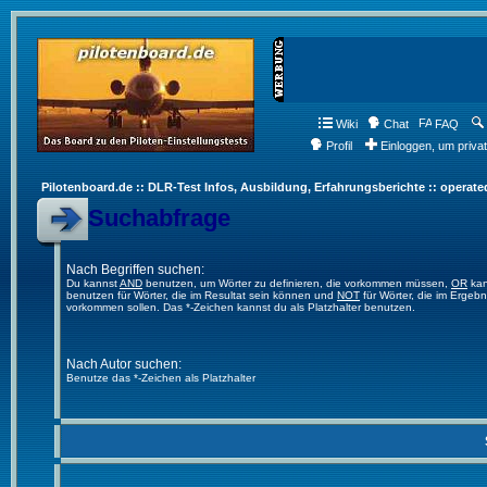
Wiki
Chat
FAQ
Profil
Einloggen, um priva
Pilotenboard.de :: DLR-Test Infos, Ausbildung, Erfahrungsberichte :: operate
Suchabfrage
Nach Begriffen suchen:
Du kannst
AND
benutzen, um Wörter zu definieren, die vorkommen müssen,
OR
kan
benutzen für Wörter, die im Resultat sein können und
NOT
für Wörter, die im Ergebn
vorkommen sollen. Das *-Zeichen kannst du als Platzhalter benutzen.
Nach Autor suchen:
Benutze das *-Zeichen als Platzhalter