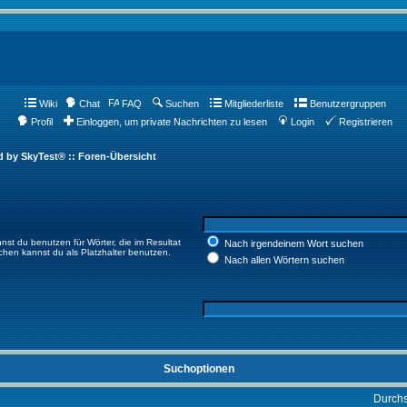
Wiki
Chat
FAQ
Suchen
Mitgliederliste
Benutzergruppen
Profil
Einloggen, um private Nachrichten zu lesen
Login
Registrieren
d by SkyTest® :: Foren-Übersicht
nst du benutzen für Wörter, die im Resultat
Nach irgendeinem Wort suchen
ichen kannst du als Platzhalter benutzen.
Nach allen Wörtern suchen
Suchoptionen
Durch