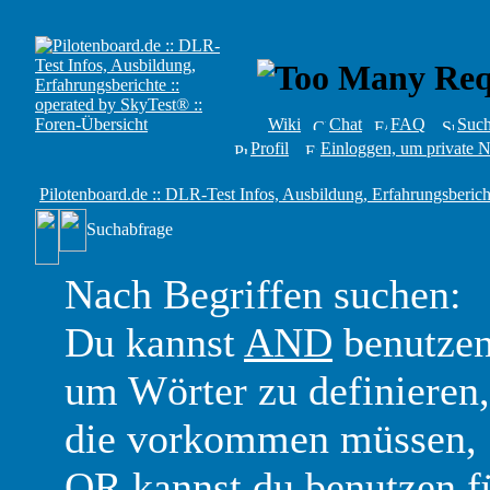
Wiki
Chat
FAQ
Suc
Profil
Einloggen, um private N
Pilotenboard.de :: DLR-Test Infos, Ausbildung, Erfahrungsberich
Suchabfrage
Nach Begriffen suchen:
Du kannst
AND
benutzen
um Wörter zu definieren,
die vorkommen müssen,
OR
kannst du benutzen f