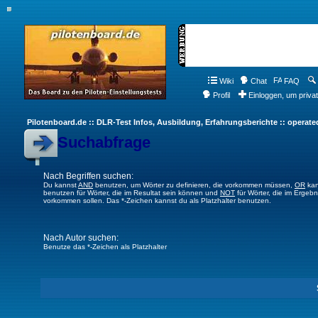
Wiki
Chat
FAQ
Profil
Einloggen, um priva
Pilotenboard.de :: DLR-Test Infos, Ausbildung, Erfahrungsberichte :: operate
Suchabfrage
Nach Begriffen suchen:
Du kannst
AND
benutzen, um Wörter zu definieren, die vorkommen müssen,
OR
kan
benutzen für Wörter, die im Resultat sein können und
NOT
für Wörter, die im Ergebn
vorkommen sollen. Das *-Zeichen kannst du als Platzhalter benutzen.
Nach Autor suchen:
Benutze das *-Zeichen als Platzhalter