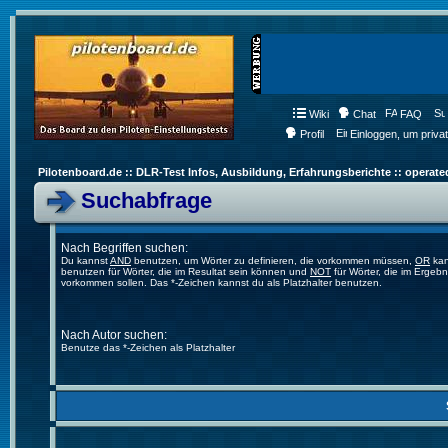
Wiki
Chat
FAQ
Profil
Einloggen, um priva
Pilotenboard.de :: DLR-Test Infos, Ausbildung, Erfahrungsberichte :: operate
Suchabfrage
Nach Begriffen suchen:
Du kannst
AND
benutzen, um Wörter zu definieren, die vorkommen müssen,
OR
kan
benutzen für Wörter, die im Resultat sein können und
NOT
für Wörter, die im Ergebn
vorkommen sollen. Das *-Zeichen kannst du als Platzhalter benutzen.
Nach Autor suchen:
Benutze das *-Zeichen als Platzhalter