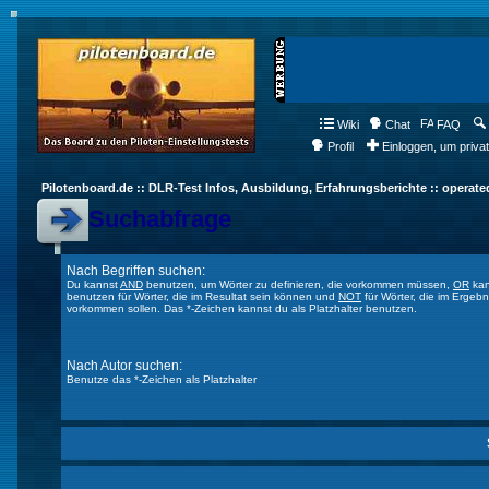
Wiki
Chat
FAQ
Profil
Einloggen, um priva
Pilotenboard.de :: DLR-Test Infos, Ausbildung, Erfahrungsberichte :: operate
Suchabfrage
Nach Begriffen suchen:
Du kannst
AND
benutzen, um Wörter zu definieren, die vorkommen müssen,
OR
kan
benutzen für Wörter, die im Resultat sein können und
NOT
für Wörter, die im Ergebn
vorkommen sollen. Das *-Zeichen kannst du als Platzhalter benutzen.
Nach Autor suchen:
Benutze das *-Zeichen als Platzhalter