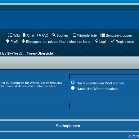
Wiki
Chat
FAQ
Suchen
Mitgliederliste
Benutzergruppen
Profil
Einloggen, um private Nachrichten zu lesen
Login
Registrieren
d by SkyTest® :: Foren-Übersicht
nst du benutzen für Wörter, die im Resultat
Nach irgendeinem Wort suchen
ichen kannst du als Platzhalter benutzen.
Nach allen Wörtern suchen
Suchoptionen
Durch