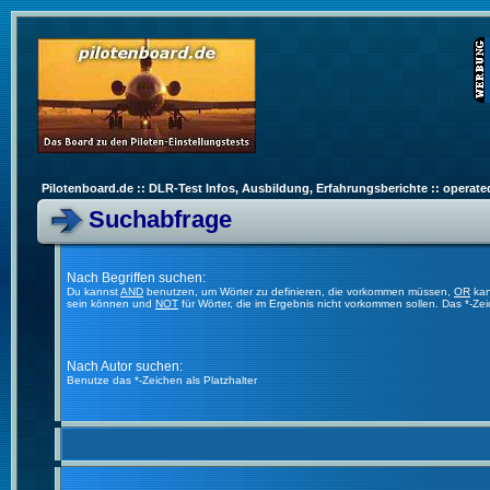
Pilotenboard.de :: DLR-Test Infos, Ausbildung, Erfahrungsberichte :: operate
Suchabfrage
Nach Begriffen suchen:
Du kannst
AND
benutzen, um Wörter zu definieren, die vorkommen müssen,
OR
kan
sein können und
NOT
für Wörter, die im Ergebnis nicht vorkommen sollen. Das *-Ze
Nach Autor suchen:
Benutze das *-Zeichen als Platzhalter