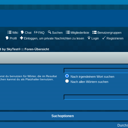
Wiki
Chat
FAQ
Suchen
Mitgliederliste
Benutzergruppen
Profil
Einloggen, um private Nachrichten zu lesen
Login
Registrieren
d by SkyTest® :: Foren-Übersicht
nst du benutzen für Wörter, die im Resultat
Nach irgendeinem Wort suchen
ichen kannst du als Platzhalter benutzen.
Nach allen Wörtern suchen
Suchoptionen
Durch