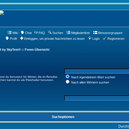
Wiki
Chat
FAQ
Suchen
Mitgliederliste
Benutzergruppen
Profil
Einloggen, um private Nachrichten zu lesen
Login
Registrieren
d by SkyTest® :: Foren-Übersicht
nst du benutzen für Wörter, die im Resultat
Nach irgendeinem Wort suchen
ichen kannst du als Platzhalter benutzen.
Nach allen Wörtern suchen
Suchoptionen
Durch