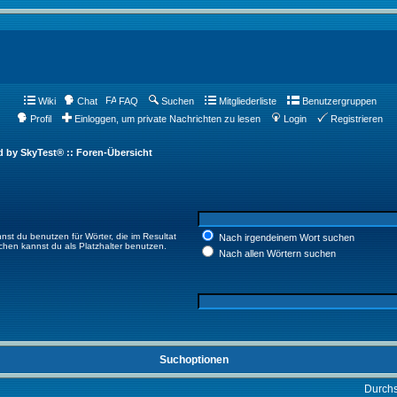
Wiki
Chat
FAQ
Suchen
Mitgliederliste
Benutzergruppen
Profil
Einloggen, um private Nachrichten zu lesen
Login
Registrieren
d by SkyTest® :: Foren-Übersicht
nst du benutzen für Wörter, die im Resultat
Nach irgendeinem Wort suchen
ichen kannst du als Platzhalter benutzen.
Nach allen Wörtern suchen
Suchoptionen
Durch