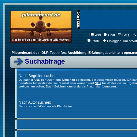
Wiki
Chat
FAQ
Profil
Einloggen, um priva
Pilotenboard.de :: DLR-Test Infos, Ausbildung, Erfahrungsberichte :: operate
Suchabfrage
Nach Begriffen suchen:
Du kannst
AND
benutzen, um Wörter zu definieren, die vorkommen müssen,
OR
kan
benutzen für Wörter, die im Resultat sein können und
NOT
für Wörter, die im Ergebn
vorkommen sollen. Das *-Zeichen kannst du als Platzhalter benutzen.
Nach Autor suchen:
Benutze das *-Zeichen als Platzhalter