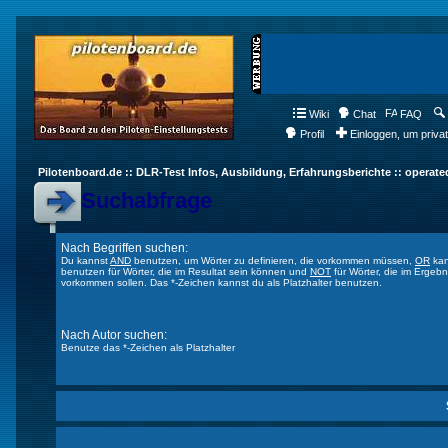
Wiki
Chat
FAQ
Profil
Einloggen, um priva
Pilotenboard.de :: DLR-Test Infos, Ausbildung, Erfahrungsberichte :: operate
Suchabfrage
Nach Begriffen suchen:
Du kannst
AND
benutzen, um Wörter zu definieren, die vorkommen müssen,
OR
kan
benutzen für Wörter, die im Resultat sein können und
NOT
für Wörter, die im Ergebn
vorkommen sollen. Das *-Zeichen kannst du als Platzhalter benutzen.
Nach Autor suchen:
Benutze das *-Zeichen als Platzhalter