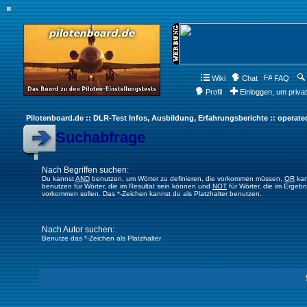
Wiki
Chat
FAQ
Profil
Einloggen, um priva
Pilotenboard.de :: DLR-Test Infos, Ausbildung, Erfahrungsberichte :: operate
Suchabfrage
Nach Begriffen suchen:
Du kannst
AND
benutzen, um Wörter zu definieren, die vorkommen müssen,
OR
kan
benutzen für Wörter, die im Resultat sein können und
NOT
für Wörter, die im Ergebn
vorkommen sollen. Das *-Zeichen kannst du als Platzhalter benutzen.
Nach Autor suchen:
Benutze das *-Zeichen als Platzhalter