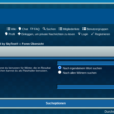
Wiki
Chat
FAQ
Suchen
Mitgliederliste
Benutzergruppen
Profil
Einloggen, um private Nachrichten zu lesen
Login
Registrieren
d by SkyTest® :: Foren-Übersicht
nst du benutzen für Wörter, die im Resultat
Nach irgendeinem Wort suchen
ichen kannst du als Platzhalter benutzen.
Nach allen Wörtern suchen
Suchoptionen
Durch