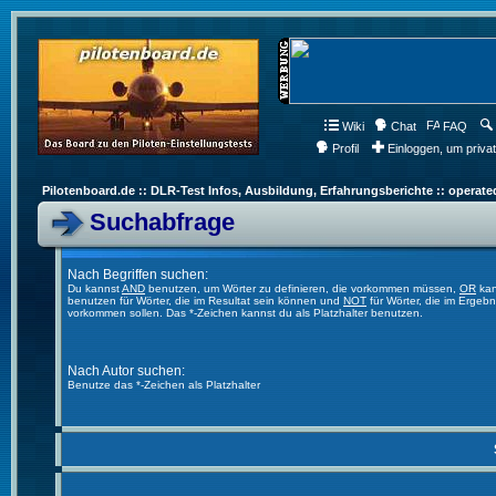
Wiki
Chat
FAQ
Profil
Einloggen, um priva
Pilotenboard.de :: DLR-Test Infos, Ausbildung, Erfahrungsberichte :: operate
Suchabfrage
Nach Begriffen suchen:
Du kannst
AND
benutzen, um Wörter zu definieren, die vorkommen müssen,
OR
kan
benutzen für Wörter, die im Resultat sein können und
NOT
für Wörter, die im Ergebn
vorkommen sollen. Das *-Zeichen kannst du als Platzhalter benutzen.
Nach Autor suchen:
Benutze das *-Zeichen als Platzhalter