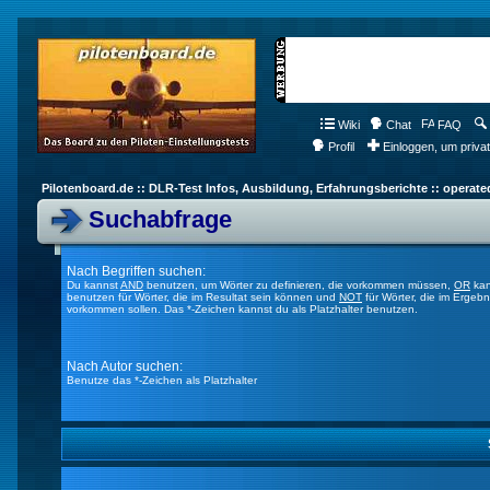
Wiki
Chat
FAQ
Profil
Einloggen, um priva
Pilotenboard.de :: DLR-Test Infos, Ausbildung, Erfahrungsberichte :: operate
Suchabfrage
Nach Begriffen suchen:
Du kannst
AND
benutzen, um Wörter zu definieren, die vorkommen müssen,
OR
kan
benutzen für Wörter, die im Resultat sein können und
NOT
für Wörter, die im Ergebn
vorkommen sollen. Das *-Zeichen kannst du als Platzhalter benutzen.
Nach Autor suchen:
Benutze das *-Zeichen als Platzhalter