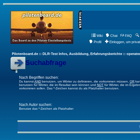
Wiki
Chat
FAQ
Profil
Einloggen, um priva
Pilotenboard.de :: DLR-Test Infos, Ausbildung, Erfahrungsberichte :: operate
Suchabfrage
Nach Begriffen suchen:
Du kannst
AND
benutzen, um Wörter zu definieren, die vorkommen müssen,
OR
kan
benutzen für Wörter, die im Resultat sein können und
NOT
für Wörter, die im Ergebn
vorkommen sollen. Das *-Zeichen kannst du als Platzhalter benutzen.
Nach Autor suchen:
Benutze das *-Zeichen als Platzhalter