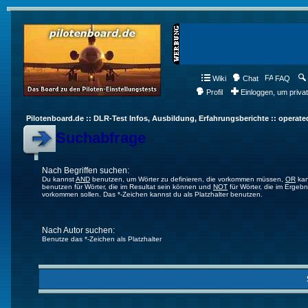
Wiki
Chat
FAQ
Profil
Einloggen, um priva
Pilotenboard.de :: DLR-Test Infos, Ausbildung, Erfahrungsberichte :: operate
Suchabfrage
Nach Begriffen suchen:
Du kannst
AND
benutzen, um Wörter zu definieren, die vorkommen müssen,
OR
kan
benutzen für Wörter, die im Resultat sein können und
NOT
für Wörter, die im Ergebn
vorkommen sollen. Das *-Zeichen kannst du als Platzhalter benutzen.
Nach Autor suchen:
Benutze das *-Zeichen als Platzhalter