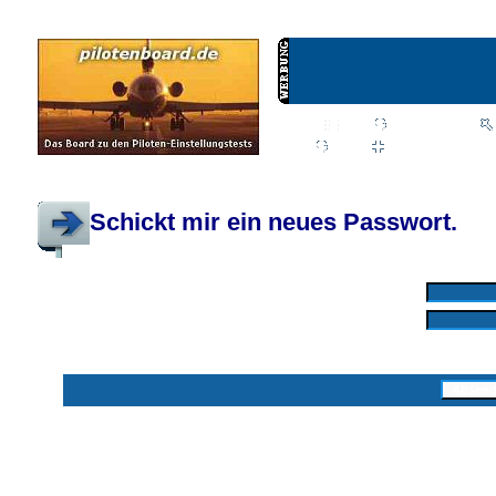
Wiki
Chat
FAQ
Profil
Einloggen, um priva
Pilotenboard.de :: DLR-Test Infos, Ausbildung, Erfahrungsberichte :: operate
Schickt mir ein neues Passwort.
Mit * markierte Felder sind erforderlich
Benutzername: *
E-Mail-Adresse: *