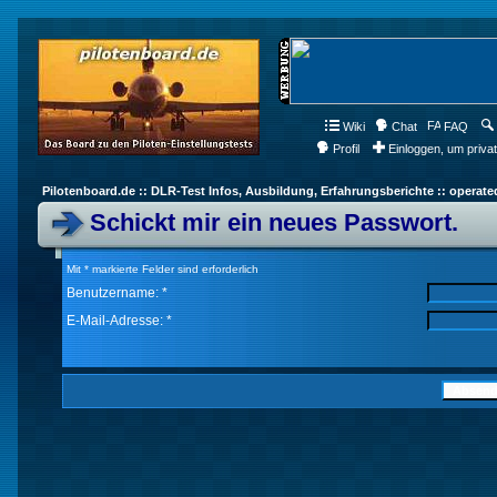
Wiki
Chat
FAQ
Profil
Einloggen, um priva
Pilotenboard.de :: DLR-Test Infos, Ausbildung, Erfahrungsberichte :: operate
Schickt mir ein neues Passwort.
Mit * markierte Felder sind erforderlich
Benutzername: *
E-Mail-Adresse: *