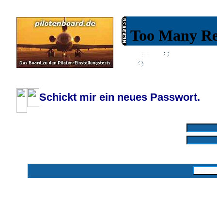
Wiki
Chat
FAQ
Profil
Einloggen, um priva
Pilotenboard.de :: DLR-Test Infos, Ausbildung, Erfahrungsberichte :: operate
Schickt mir ein neues Passwort.
Mit * markierte Felder sind erforderlich
Benutzername: *
E-Mail-Adresse: *