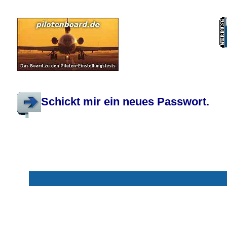
Pilotenboard.de :: DLR-Test Infos, Ausbildung, Erfahrungsberichte :: operate
Schickt mir ein neues Passwort.
Mit * markierte Felder sind erforderlich
Benutzername: *
E-Mail-Adresse: *