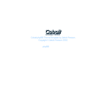
Impressum
Datenschutzbestimmungen nach DSGVO
Cobalt phpBB Theme/Template by Jakob Persson.
Copyright © Jakob Persson 2002.
Powered by
phpBB
© 2001, 2002 phpBB Group