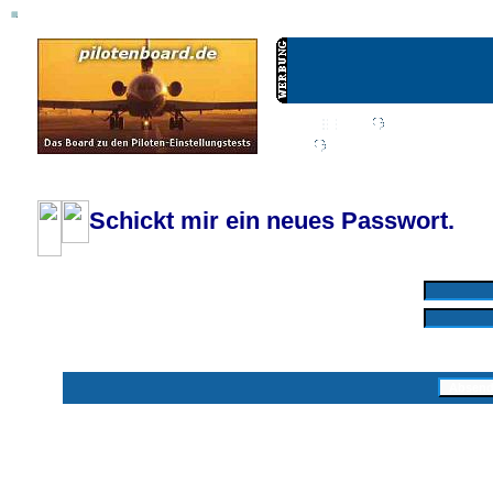
Wiki
Chat
FAQ
Profil
Einloggen, um priva
Pilotenboard.de :: DLR-Test Infos, Ausbildung, Erfahrungsberichte :: operate
Schickt mir ein neues Passwort.
Mit * markierte Felder sind erforderlich
Benutzername: *
E-Mail-Adresse: *