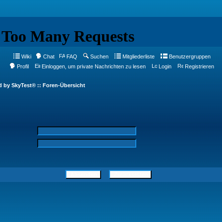
Wiki
Chat
FAQ
Suchen
Mitgliederliste
Benutzergruppen
Profil
Einloggen, um private Nachrichten zu lesen
Login
Registrieren
d by SkyTest® :: Foren-Übersicht