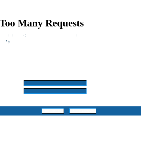
Wiki
Chat
FAQ
Suchen
Mitgliederliste
Benutzergruppen
Profil
Einloggen, um private Nachrichten zu lesen
Login
Registrieren
d by SkyTest® :: Foren-Übersicht