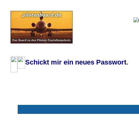
Pilotenboard.de :: DLR-Test Infos, Ausbildung, Erfahrungsberichte :: operate
Schickt mir ein neues Passwort.
Mit * markierte Felder sind erforderlich
Benutzername: *
E-Mail-Adresse: *