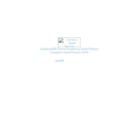
Impressum
Datenschutzbestimmungen nach DSGVO
Cobalt phpBB Theme/Template by Jakob Persson.
Copyright © Jakob Persson 2002.
Powered by
phpBB
© 2001, 2002 phpBB Group