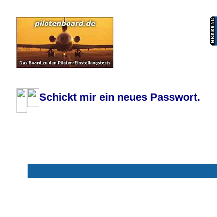
Pilotenboard.de :: DLR-Test Infos, Ausbildung, Erfahrungsberichte :: operate
Schickt mir ein neues Passwort.
Mit * markierte Felder sind erforderlich
Benutzername: *
E-Mail-Adresse: *