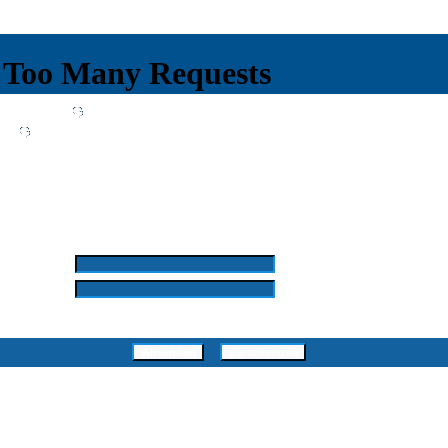
Wiki
Chat
FAQ
Suchen
Mitgliederliste
Benutzergruppen
Profil
Einloggen, um private Nachrichten zu lesen
Login
Registrieren
d by SkyTest® :: Foren-Übersicht