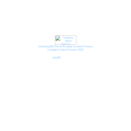
Impressum
Datenschutzbestimmungen nach DSGVO
Cobalt phpBB Theme/Template by Jakob Persson.
Copyright © Jakob Persson 2002.
Powered by
phpBB
© 2001, 2002 phpBB Group