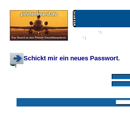
Wiki
Chat
FAQ
Profil
Einloggen, um priva
Pilotenboard.de :: DLR-Test Infos, Ausbildung, Erfahrungsberichte :: operate
Schickt mir ein neues Passwort.
Mit * markierte Felder sind erforderlich
Benutzername: *
E-Mail-Adresse: *